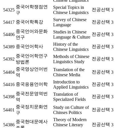
Chinese Linguistics
중국어학쟁점연
Special Topics in
전공선택
54325
3
Chinese Linguistics
구
Survey of Chinese
중국어학특강
전공선택
54417
3
Language
중국언어와문화
Studies in Chinese
전공선택
54406
3
Language & Culture
연구
History of the
중국언어학사
전공선택
54389
3
Chinese Linguistics
중국언어학연구
Methods of Chinese
전공선택
54392
3
Linguistics Study
방법론
중국영상언어번
Translation of the
전공선택
54404
3
Chinese Media
역
Introduction to
중국응용언어학
전공선택
54416
3
Applied Linguistics
중국전문영역번
Translation of
전공선택
54398
3
Specialized Fields
역
중국정치문화연
Study on Culture of
전공선택
54401
3
Chinses Politics
구
Theory of Modern
중국현대문예사
전공선택
54386
Chinese Literary
3
조론