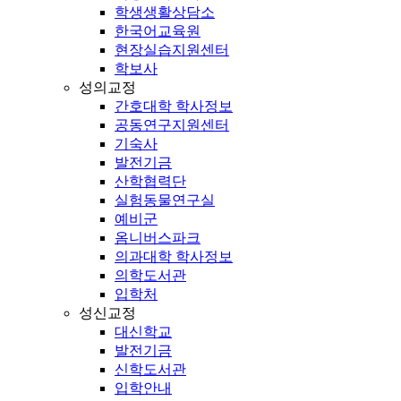
학생생활상담소
한국어교육원
현장실습지원센터
학보사
성의교정
간호대학 학사정보
공동연구지원센터
기숙사
발전기금
산학협력단
실험동물연구실
예비군
옴니버스파크
의과대학 학사정보
의학도서관
입학처
성신교정
대신학교
발전기금
신학도서관
입학안내