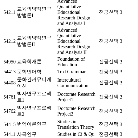
Advanced
Quantitative
교육의양적연구
전공선택
54211
Educational
3
방법론I
Research Design
and Analysis I
Advanced
Quantitative
교육의양적연구
전공선택
54212
Educational
3
방법론II
Research Design
and Analysis II
Foundation of
교육학개론
전공선택
54950
3
Education
54413
문학언어학
Text Grammar
전공선택
3
문화간커뮤니케
Intercultural
전공선택
54408
3
Communication
이션
박사연구프로젝
Doctorate Research
전공선택
54761
3
Project1
트1
박사연구프로젝
Doctorate Research
전공선택
54762
3
Project2
트2
Studies in
번역이론연구
전공선택
54415
3
Translation Theory
54411
사곡연구
Studies in Ci & Qu
전공선택
3