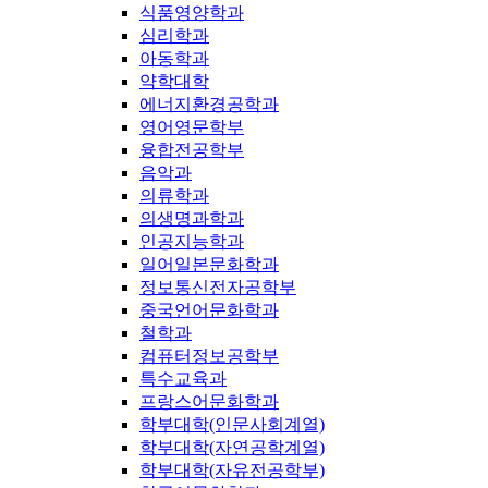
식품영양학과
심리학과
아동학과
약학대학
에너지환경공학과
영어영문학부
융합전공학부
음악과
의류학과
의생명과학과
인공지능학과
일어일본문화학과
정보통신전자공학부
중국언어문화학과
철학과
컴퓨터정보공학부
특수교육과
프랑스어문화학과
학부대학(인문사회계열)
학부대학(자연공학계열)
학부대학(자유전공학부)