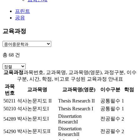
프린트
공유
교육과정
총
68
건
교육과정
과목번호, 교과목명, 교과목명(영문), 과정구분, 이수
구분, 시간, 학점, 비고로 구성된 교육과정 안내표
과목
교과목명
교과목명(영문)
이수구분
학점
번호
50211
석사논문지도 II
Thesis Research II
공통필수
1
50210
석사논문지도I
Thesis Research I
공통필수
1
Dissertation
박사논문지도I
전공필수
54289
2
ResearchI
Dissertation
박사논문지도II
전공필수
54290
2
ResearchII