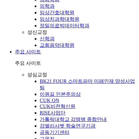
의학과
임상간호대학원
임상치과학대학원
정밀의료빅데이터학과
성신교정
신학과
교회음악대학원
주요 사이트
주요 사이트
성심교정
BK21 FOUR 스마트파마 미래인재 양성사업
팀
이원길 인본주의상
CUK ON
CUK비전혁신원
RISE사업단
가톨릭대학교 감염병 종합안내
강엘리사벳 학술연구기금
공동기기센터
교목처