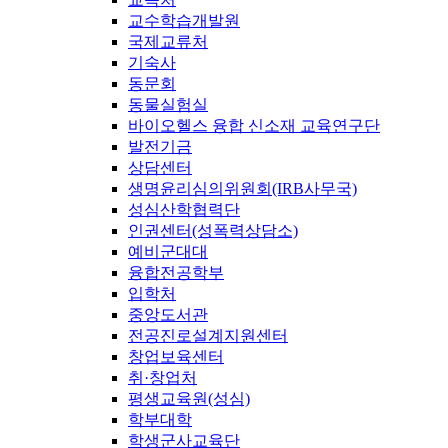
교수학습개발원
국제교류처
기숙사
동문회
동물실험실
바이오헬스 융합 신소재 교육연구단
발전기금
상담센터
생명윤리심의위원회(IRB사무국)
성심산학협력단
인권센터(성폭력상담소)
예비군대대
융합전공학부
입학처
중앙도서관
전공진로설계지원센터
창업보육센터
취·창업처
평생교육원(성심)
학부대학
학생군사교육단