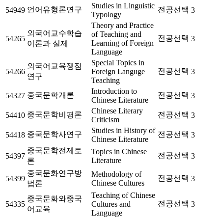
Studies in Linguistic
언어유형론연구
전공선택
54949
3
Typology
Theory and Practice
외국어교수학습
of Teaching and
전공선택
54265
3
Learning of Foreign
이론과 실제
Language
Special Topics in
외국어교육쟁점
전공선택
54266
Foreign Languge
3
연구
Teaching
Introduction to
중국문학개론
전공선택
54327
3
Chinese Literature
Chinese Literary
중국문학비평론
전공선택
54410
3
Criticism
Studies in History of
중국문학사연구
전공선택
54418
3
Chinese Literature
중국문학전제토
Topics in Chinese
전공선택
54397
3
Literature
론
중국문화연구방
Methodology of
전공선택
54399
3
Chinese Cultures
법론
Teaching of Chinese
중국문화와중국
전공선택
54335
Cultures and
3
어교육
Language