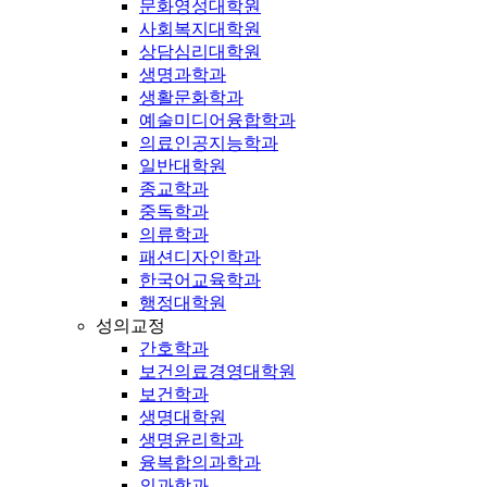
문화영성대학원
사회복지대학원
상담심리대학원
생명과학과
생활문화학과
예술미디어융합학과
의료인공지능학과
일반대학원
종교학과
중독학과
의류학과
패션디자인학과
한국어교육학과
행정대학원
성의교정
간호학과
보건의료경영대학원
보건학과
생명대학원
생명윤리학과
융복합의과학과
의과학과