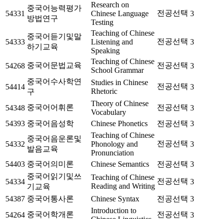
Research on
중국어능력평가
전공선택
54331
Chinese Language
3
방법연구
Testing
Teaching of Chinese
중국어듣기및말
전공선택
54333
Listening and
3
하기교육
Speaking
Teaching of Chinese
중국어문법교육
전공선택
54268
3
School Grammar
중국어수사학연
Studies in Chinese
전공선택
54414
3
Rhetoric
구
Theory of Chinese
중국어어휘론
전공선택
54348
3
Vocabulary
54393
중국어음성학
Chinese Phonetics
전공선택
3
Teaching of Chinese
중국어음운론및
전공선택
54332
Phonology and
3
발음교육
Pronunciation
54403
중국어의미론
Chinese Semantics
전공선택
3
중국어읽기및쓰
Teaching of Chinese
전공선택
54334
3
Reading and Writing
기교육
54387
중국어통사론
Chinese Syntax
전공선택
3
Introduction to
중국어학개론
전공선택
54264
3