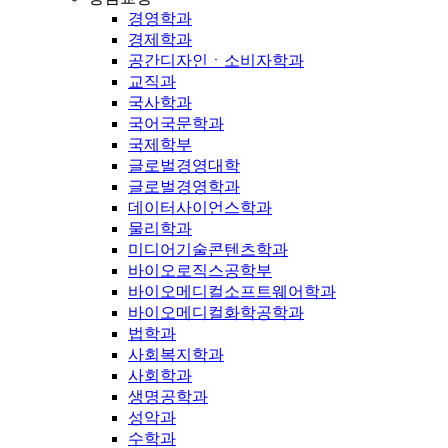
경영학과
경제학과
공간디자인ㆍ소비자학과
교직과
국사학과
국어국문학과
국제학부
글로벌경영대학
글로벌경영학과
데이터사이언스학과
물리학과
미디어기술콘텐츠학과
바이오로직스공학부
바이오메디컬소프트웨어학과
바이오메디컬화학공학과
법학과
사회복지학과
사회학과
생명공학과
성악과
수학과