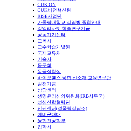
CUK ON
CUK비전혁신원
RISE사업단
가톨릭대학교 감염병 종합안내
강엘리사벳 학술연구기금
공동기기센터
교목처
교수학습개발원
국제교류처
기숙사
동문회
동물실험실
바이오헬스 융합 신소재 교육연구단
발전기금
상담센터
생명윤리심의위원회(IRB사무국)
성심산학협력단
인권센터(성폭력상담소)
예비군대대
융합전공학부
입학처