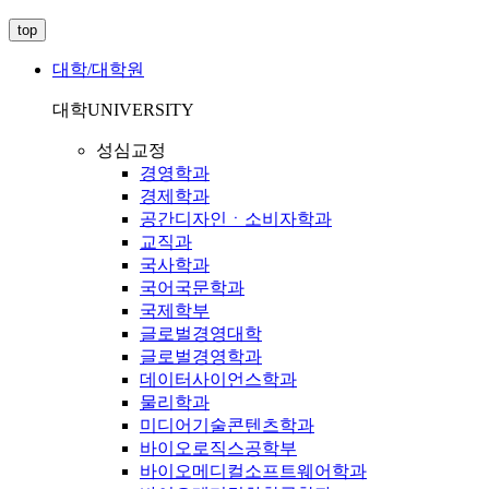
top
대학/대학원
대학
UNIVERSITY
성심교정
경영학과
경제학과
공간디자인ㆍ소비자학과
교직과
국사학과
국어국문학과
국제학부
글로벌경영대학
글로벌경영학과
데이터사이언스학과
물리학과
미디어기술콘텐츠학과
바이오로직스공학부
바이오메디컬소프트웨어학과