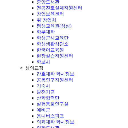
중앙도서관
전공진로설계지원센터
창업보육센터
취·창업처
평생교육원(성심)
학부대학
학생군사교육단
학생생활상담소
한국어교육원
현장실습지원센터
학보사
성의교정
간호대학 학사정보
공동연구지원센터
기숙사
발전기금
산학협력단
실험동물연구실
예비군
옴니버스파크
의과대학 학사정보
의학도서관