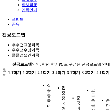
학생활동
입학안내
프린트
공유
전공로드맵
추
추천교양과목
우
우선수강과목
졸
졸업요건과목
전공로드맵
영역, 학년(학기)별로 구성된 전공로드맵 안내
영
1-1학기
1-2학기
2-1학기
2-2학기
3-1학기
3-2학기
4-1학기
역
집
집
고
중
중
급
중
중
중
중
중
국
국
국
국
한
어
어
어