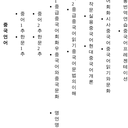
어
통
1
2
작
중
회
번
중
문
급
화
역
중
중
급
실
중
시
연
어
어
중
용
국
중
사
습
1
2
국
중
어
국
추
추
중
중
어
국
회
언
한
한
국
국
읽
어
화
어
문
문
어
어
기
현
1
2
우
중
프
중
대
추
추
중
국
레
국
중
국
어
젠
어
국
어
읽
테
문
어
와
기
이
법
개
중
와
션
의
론
국
문
이
문
화
해
화
명
언
명