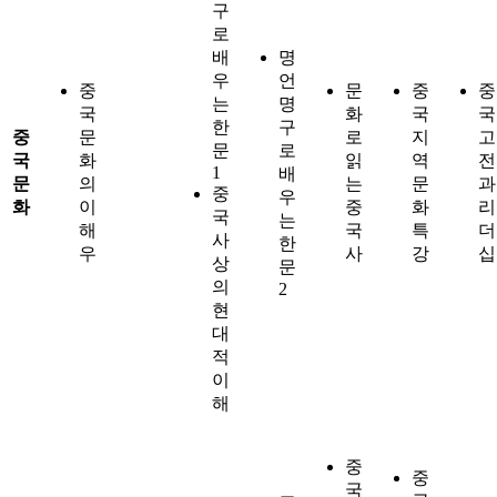
구
로
배
명
우
언
중
문
중
중
는
명
국
화
국
국
한
구
중
문
로
지
고
문
로
국
화
읽
역
전
1
배
문
의
는
문
과
중
우
화
이
중
화
리
국
는
해
국
특
더
사
한
우
사
강
십
상
문
의
2
현
대
적
이
해
중
중
국