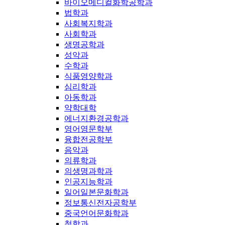
바이오메디컬화학공학과
법학과
사회복지학과
사회학과
생명공학과
성악과
수학과
식품영양학과
심리학과
아동학과
약학대학
에너지환경공학과
영어영문학부
융합전공학부
음악과
의류학과
의생명과학과
인공지능학과
일어일본문화학과
정보통신전자공학부
중국언어문화학과
철학과