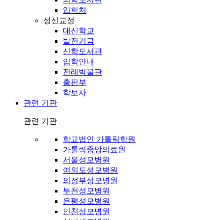
입학처
성신교정
대신학교
발전기금
신학도서관
입학안내
전례박물관
출판부
학보사
관련 기관
관련 기관
학교법인 가톨릭학원
가톨릭중앙의료원
서울성모병원
여의도성모병원
의정부성모병원
부천성모병원
은평성모병원
인천성모병원