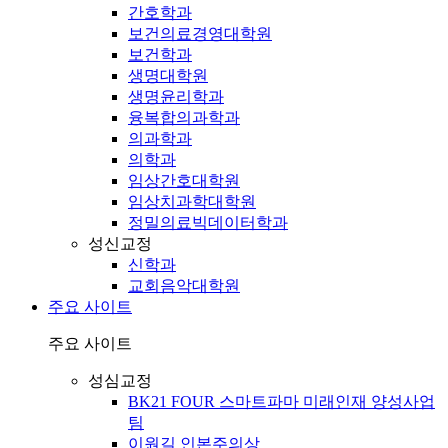
간호학과
보건의료경영대학원
보건학과
생명대학원
생명윤리학과
융복합의과학과
의과학과
의학과
임상간호대학원
임상치과학대학원
정밀의료빅데이터학과
성신교정
신학과
교회음악대학원
주요 사이트
주요 사이트
성심교정
BK21 FOUR 스마트파마 미래인재 양성사업
팀
이원길 인본주의상