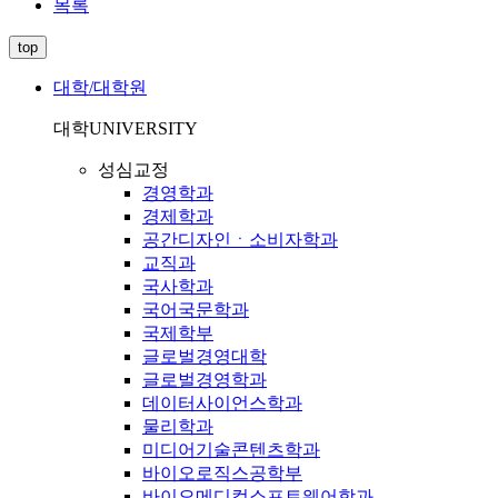
목록
top
대학/대학원
대학
UNIVERSITY
성심교정
경영학과
경제학과
공간디자인ㆍ소비자학과
교직과
국사학과
국어국문학과
국제학부
글로벌경영대학
글로벌경영학과
데이터사이언스학과
물리학과
미디어기술콘텐츠학과
바이오로직스공학부
바이오메디컬소프트웨어학과