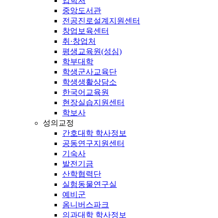
입학처
중앙도서관
전공진로설계지원센터
창업보육센터
취·창업처
평생교육원(성심)
학부대학
학생군사교육단
학생생활상담소
한국어교육원
현장실습지원센터
학보사
성의교정
간호대학 학사정보
공동연구지원센터
기숙사
발전기금
산학협력단
실험동물연구실
예비군
옴니버스파크
의과대학 학사정보