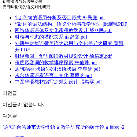
初探汉语与韩语被动句

‘比’字句的语用分析及否定形式 朴民庭.pdf
‘像’词的语法结构、语义分析与教学语法 廖灝翔.PDF
网络华语语体及文化课程教学设计 舒兆民.pdf
时相与时态的搭配关系 莊舒文.pdf
外籍生对华语赞美语之语用与文化差异之研究 黃資
芳.PDF
财经新闻、华语阅读教材规划设计 徐筠惠.pdf
程度形容词的教学排序探索 林仙珠.pdf
从‘形容词状语’探讨汉语状语 李静延.pdf
从台华谚语看语言与文化 蔡蓉芝.pdf
中医华语教材编写之规划设计 張惠雯.pdf
이전글
이전글이 없습니다.
다음글
[通知] 台湾师范大学华语文教学研究所的硕士论文目录 -2