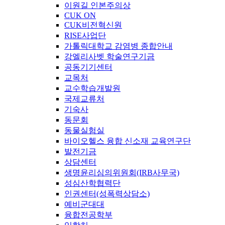
이원길 인본주의상
CUK ON
CUK비전혁신원
RISE사업단
가톨릭대학교 감염병 종합안내
강엘리사벳 학술연구기금
공동기기센터
교목처
교수학습개발원
국제교류처
기숙사
동문회
동물실험실
바이오헬스 융합 신소재 교육연구단
발전기금
상담센터
생명윤리심의위원회(IRB사무국)
성심산학협력단
인권센터(성폭력상담소)
예비군대대
융합전공학부