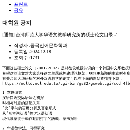
프린트
공유
대학원 공지
[通知] 台湾师范大学华语文教学研究所的硕士论文目录 -1
작성자 :
중국언어문화학과
등록일 :
2024.12.18
조회수 :
1731
下面这些硕士论文（2001-2002）是朴德俊教授认识的一个韩国中文
希望这些论文对大家选择论文主题或构建理论框架、联想更新颖的主意时有所
有关台师大华研所的对外汉语教学的论文可以在下面的网站查找并下载：

https://ndltd.ncl.edu.tw/cgi-bin/gs32/gsweb.cgi/ccd=4lb
1 本体研究

汉语口语交际语法之初探

时相与时态的搭配关系

‘比’字句的语用分析及否定形式

从‘形容词状语’探讨汉语状语

現代漢語徒手動作動詞打字的語義、語法探析

2 华语教学法、习得研究
