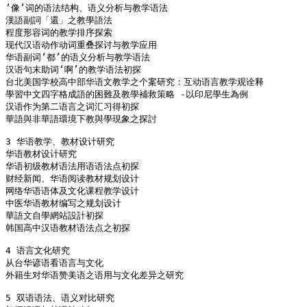
‘像’词的语法结构、语义分析与教学语法

漢語副詞「還」之教學語法

程度形容词的教学排序探索	

现代汉语动作动词重叠探讨与教学应用

华语副词‘都’的语义分析与教学语法

汉语句末助词‘啊’的教学语法初探

台北美国学校高中部华语文教学之个案研究：互动语言教学观诠释

學習中文四字格成語的困難及教學補救策略 -以印尼學生為例

汉语作为第二语言之词汇习得初探

華語與非華語環境下教與學現象之探討

3 华语教学、教材设计研究

华语教材设计研究

华语初级教材语法用语语法点初探

财经新闻、华语阅读教材规划设计

网络华语语体及文化课程教学设计

中医华语教材编写之规划设计

華語文自學網站設計初探

韩国高中汉语教材语法点之初探

4 语言文化研究

从台华谚语看语言与文化

外籍生对华语赞美语之语用与文化差异之研究

5 双语语法、语义对比研究
