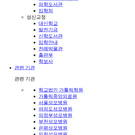
의학도서관
입학처
성신교정
대신학교
발전기금
신학도서관
입학안내
전례박물관
출판부
학보사
관련 기관
관련 기관
학교법인 가톨릭학원
가톨릭중앙의료원
서울성모병원
여의도성모병원
의정부성모병원
부천성모병원
은평성모병원
인천성모병원