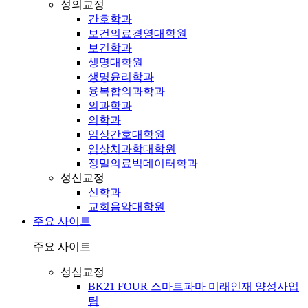
성의교정
간호학과
보건의료경영대학원
보건학과
생명대학원
생명윤리학과
융복합의과학과
의과학과
의학과
임상간호대학원
임상치과학대학원
정밀의료빅데이터학과
성신교정
신학과
교회음악대학원
주요 사이트
주요 사이트
성심교정
BK21 FOUR 스마트파마 미래인재 양성사업
팀