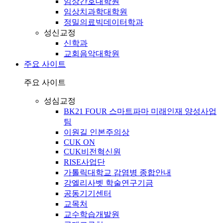
임상간호대학원
임상치과학대학원
정밀의료빅데이터학과
성신교정
신학과
교회음악대학원
주요 사이트
주요 사이트
성심교정
BK21 FOUR 스마트파마 미래인재 양성사업
팀
이원길 인본주의상
CUK ON
CUK비전혁신원
RISE사업단
가톨릭대학교 감염병 종합안내
강엘리사벳 학술연구기금
공동기기센터
교목처
교수학습개발원