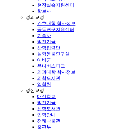
현장실습지원센터
학보사
성의교정
간호대학 학사정보
공동연구지원센터
기숙사
발전기금
산학협력단
실험동물연구실
예비군
옴니버스파크
의과대학 학사정보
의학도서관
입학처
성신교정
대신학교
발전기금
신학도서관
입학안내
전례박물관
출판부