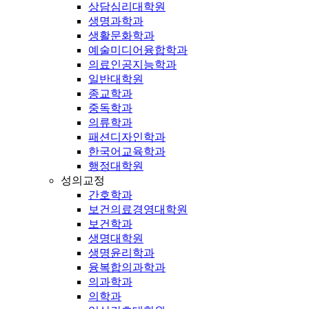
상담심리대학원
생명과학과
생활문화학과
예술미디어융합학과
의료인공지능학과
일반대학원
종교학과
중독학과
의류학과
패션디자인학과
한국어교육학과
행정대학원
성의교정
간호학과
보건의료경영대학원
보건학과
생명대학원
생명윤리학과
융복합의과학과
의과학과
의학과