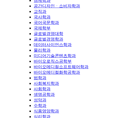
경제학과
공간디자인ㆍ소비자학과
교직과
국사학과
국어국문학과
국제학부
글로벌경영대학
글로벌경영학과
데이터사이언스학과
물리학과
미디어기술콘텐츠학과
바이오로직스공학부
바이오메디컬소프트웨어학과
바이오메디컬화학공학과
법학과
사회복지학과
사회학과
생명공학과
성악과
수학과
식품영양학과
심리학과