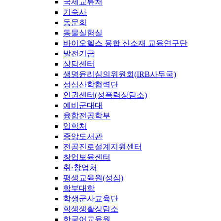
국제교류처
기숙사
동문회
동물실험실
바이오헬스 융합 신소재 교육연구단
발전기금
상담센터
생명윤리심의위원회(IRB사무국)
성심산학협력단
인권센터(성폭력상담소)
예비군대대
융합전공학부
입학처
중앙도서관
전공진로설계지원센터
창업보육센터
취·창업처
평생교육원(성심)
학부대학
학생군사교육단
학생생활상담소
한국어교육원