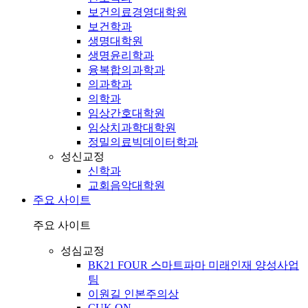
보건의료경영대학원
보건학과
생명대학원
생명윤리학과
융복합의과학과
의과학과
의학과
임상간호대학원
임상치과학대학원
정밀의료빅데이터학과
성신교정
신학과
교회음악대학원
주요 사이트
주요 사이트
성심교정
BK21 FOUR 스마트파마 미래인재 양성사업
팀
이원길 인본주의상
CUK ON