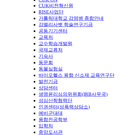
CUK비전혁신원
RISE사업단
가톨릭대학교 감염병 종합안내
강엘리사벳 학술연구기금
공동기기센터
교목처
교수학습개발원
국제교류처
기숙사
동문회
동물실험실
바이오헬스 융합 신소재 교육연구단
발전기금
상담센터
생명윤리심의위원회(IRB사무국)
성심산학협력단
인권센터(성폭력상담소)
예비군대대
융합전공학부
입학처
중앙도서관