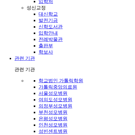
입학처
성신교정
대신학교
발전기금
신학도서관
입학안내
전례박물관
출판부
학보사
관련 기관
관련 기관
학교법인 가톨릭학원
가톨릭중앙의료원
서울성모병원
여의도성모병원
의정부성모병원
부천성모병원
은평성모병원
인천성모병원
성빈센트병원