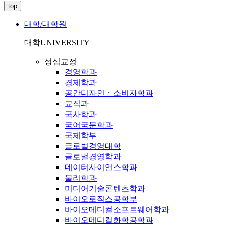
top
대학/대학원
대학
UNIVERSITY
성심교정
경영학과
경제학과
공간디자인ㆍ소비자학과
교직과
국사학과
국어국문학과
국제학부
글로벌경영대학
글로벌경영학과
데이터사이언스학과
물리학과
미디어기술콘텐츠학과
바이오로직스공학부
바이오메디컬소프트웨어학과
바이오메디컬화학공학과