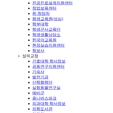
전공진로설계지원센터
창업보육센터
취·창업처
평생교육원(성심)
학부대학
학생군사교육단
학생생활상담소
한국어교육원
현장실습지원센터
학보사
성의교정
간호대학 학사정보
공동연구지원센터
기숙사
발전기금
산학협력단
실험동물연구실
예비군
옴니버스파크
의과대학 학사정보
의학도서관