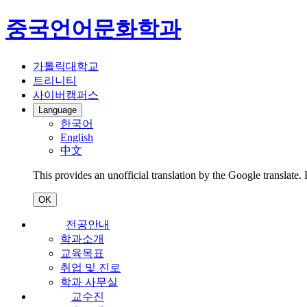
중국언어문화학과
가톨릭대학교
트리니티
사이버캠퍼스
Language
한국어
English
中文
This provides an unofficial translation by the Google translate.
OK
전공안내
학과소개
교육목표
취업 및 진로
학과 사무실
교수진